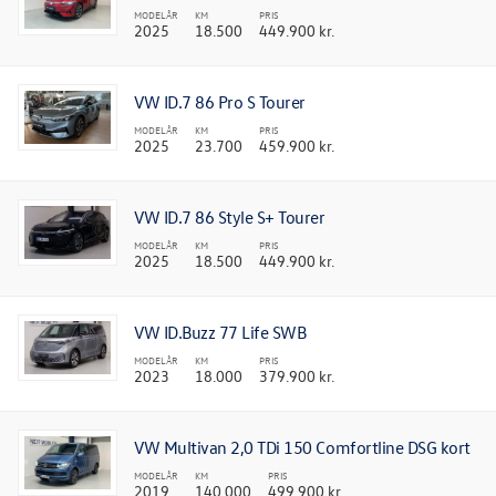
MODELÅR
KM
PRIS
2025
18.500
449.900 kr.
VW ID.7 86 Pro S Tourer
MODELÅR
KM
PRIS
2025
23.700
459.900 kr.
VW ID.7 86 Style S+ Tourer
MODELÅR
KM
PRIS
2025
18.500
449.900 kr.
VW ID.Buzz 77 Life SWB
MODELÅR
KM
PRIS
2023
18.000
379.900 kr.
VW Multivan 2,0 TDi 150 Comfortline DSG kort
MODELÅR
KM
PRIS
2019
140.000
499.900 kr.