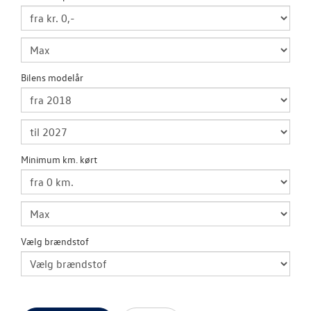
PLADEVÆRKST
LEJ EN MULTIV
Bilens modelår
LEJ EN VOLKS
CRAFTER
Minimum km. kørt
CLASSIC PARTS
TILBEHØR
NYHEDER
Vælg brændstof
JOB OG KARRI
RESERVEDELE