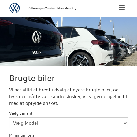
Volkswagen
Toggle
Volkswagen Tønder - Next Mobility
naviga
FORSIDE
NYE PERSONBI
NYE VAREBILER
BRUGTE BILER
Brugte biler
Brugtbilsafdel
Vi har altid et bredt udvalg af nyere brugte biler, og
hvis der måtte være andre ønsker, vil vi gerne hjælpe til
Finansiering
med at opfylde ønsket.
Vælg variant
Autoriseret V
Brugtbilsattes
Minimum pris
VÆRKSTED