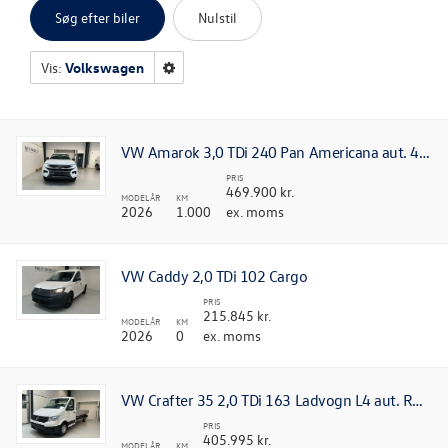
Søg efter biler
Nulstil
OM OS
Vis:
Volkswagen
LEJ EN CALIFO
VW Amarok 3,0 TDi 240 Pan Americana aut. 4Motion
PRIS
469.900 kr.
MODELÅR
KM
2026
1.000
ex. moms
VW Caddy 2,0 TDi 102 Cargo
PRIS
215.845 kr.
MODELÅR
KM
2026
0
ex. moms
VW Crafter 35 2,0 TDi 163 Ladvogn L4 aut. RWD
PRIS
405.995 kr.
MODELÅR
KM