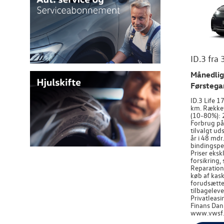
ID.3 fra 
Månedlig 
Førstega
ID.3 Life 
km. Rækkev
(10-80%): 
Forbrug påv
tilvalgt ud
år i 48 mdr.
bindingsper
Priser eksk
forsikring,
Reparation
køb af kask
forudsætte
tilbageleve
Privatleas
Finans Dan
www.vwsf.d