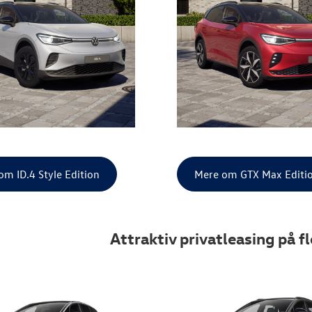
om ID.4 Style Edition
Mere om GTX Max Editi
Attraktiv privatleasing på f