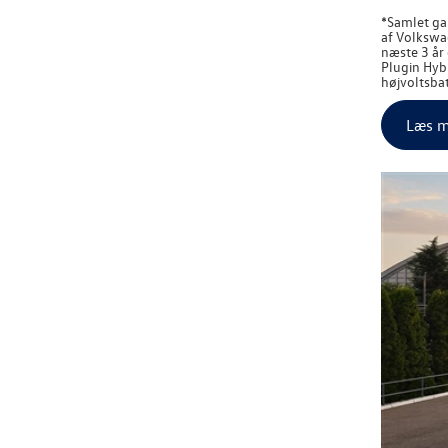
*Samlet gar
af
Volkswa
næste 3 år
Plugin Hybr
højvoltsbat
Læs m