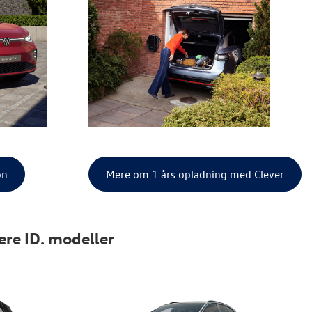
on
Mere om 1 års opladning med Clever
lere ID. modeller