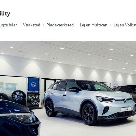
lity
ugte biler
Værksted
Pladeværksted
Lej en Multivan
Lej en Volk