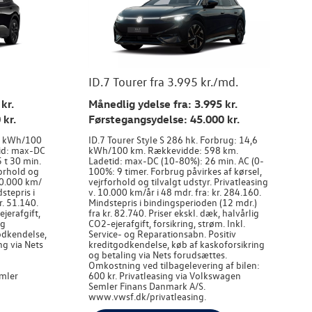
ID.7 Tourer fra 3.995 kr./md.
kr.
Månedlig ydelse fra: 3.995 kr.
 kr.
Førstegangsydelse: 45.000 kr.
,8 kWh/100
ID.7 Tourer Style S 286 hk. Forbrug: 14,6
id: max-DC
kWh/100 km. Rækkevidde: 598 km.
 t 30 min.
Ladetid: max-DC (10-80%): 26 min. AC (0-
forhold og
100%: 9 timer. Forbrug påvirkes af kørsel,
 10.000 km/
vejrforhold og tilvalgt udstyr. Privatleasing
dstepris i
v. 10.000 km/år i 48 mdr. fra: kr. 284.160.
r. 51.140.
Mindstepris i bindingsperioden (12 mdr.)
ejerafgift,
fra kr. 82.740. Priser ekskl. dæk, halvårlig
og
CO2-ejerafgift, forsikring, strøm. Inkl.
odkendelse,
Service- og Reparationsabn. Positiv
ng via Nets
kreditgodkendelse, køb af kaskoforsikring
og betaling via Nets forudsættes.
Omkostning ved tilbagelevering af bilen:
emler
600 kr. Privatleasing via Volkswagen
Semler Finans Danmark A/S.
www.vwsf.dk/privatleasing.