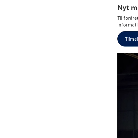
Nyt me
Til forår
informati
Tilme