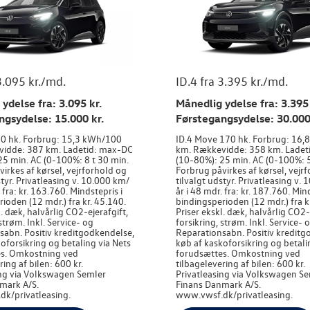
3.095 kr./md.
ID.4 fra 3.395 kr./md.
ydelse fra: 3.095 kr.
Månedlig ydelse fra: 3.395 
ngsydelse: 15.000 kr.
Førstegangsydelse: 30.000
170 hk. Forbrug: 15,3 kWh/100
ID.4 Move 170 hk. Forbrug: 16
idde: 387 km. Ladetid: max-DC
km. Rækkevidde: 358 km. Ladet
25 min. AC (0-100%: 8 t 30 min.
(10-80%): 25 min. AC (0-100%: 5
irkes af kørsel, vejrforhold og
Forbrug påvirkes af kørsel, vejr
styr. Privatleasing v. 10.000 km/
tilvalgt udstyr. Privatleasing v.
 fra: kr. 163.760. Mindstepris i
år i 48 mdr. fra: kr. 187.760. Min
ioden (12 mdr.) fra kr. 45.140.
bindingsperioden (12 mdr.) fra k
l. dæk, halvårlig CO2-ejerafgift,
Priser ekskl. dæk, halvårlig CO2-
 strøm. Inkl. Service- og
forsikring, strøm. Inkl. Service- 
sabn. Positiv kreditgodkendelse,
Reparationsabn. Positiv kreditg
oforsikring og betaling via Nets
køb af kaskoforsikring og betali
s. Omkostning ved
forudsættes. Omkostning ved
ring af bilen: 600 kr.
tilbagelevering af bilen: 600 kr.
ing via Volkswagen Semler
Privatleasing via Volkswagen S
mark A/S.
Finans Danmark A/S.
k/privatleasing.
www.vwsf.dk/privatleasing.