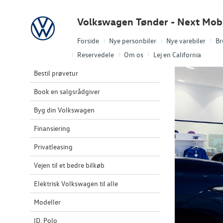
Volkswagen
Volkswagen Tønder - Next Mobi
Forside
Nye personbiler
Nye varebiler
Br
Reservedele
Om os
Lej en California
Bestil prøvetur
Book en salgsrådgiver
Byg din Volkswagen
Finansiering
Privatleasing
Vejen til et bedre bilkøb
Elektrisk Volkswagen til alle
Modeller
ID. Polo