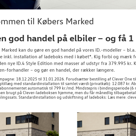
ommen til Købers Marked
en god handel på elbiler – og få 1
s Marked kan du gøre en god handel på vores ID.-modeller – bl.a. 
e inkl. installation af ladeboks med i købet*. Kig forbi og mærk fo
den nye ID.4 Style Edition med masser af udstyr fra 379.995 kr. 
n-forhandler – og gør en handel, der rækker længere.
pagne: 18.12.2025 til 31.01.2026. Forudsætter bestilling af Clever One til
gitillæg med standardinstallation til samlet værdi (privatkøb): 12.087 kr.
abonnementet automatisk til 799 kr./md. Mindstepris i bindingsperiode (6 md
en brugt på Clever-ladeboksen hjemme, men du får månedlig tilbagebeta
lingssats. Standardinstallation og udskiftning af ladeboks: Læs mere: cleve