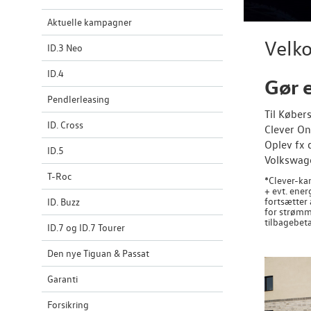
Aktuelle kampagner
Velk
ID.3 Neo
ID.4
Gør 
Pendlerleasing
Til Køber
ID. Cross
Clever On
Oplev fx 
ID.5
Volkswage
T-Roc
*Clever-kam
+ evt. ener
fortsætter 
ID. Buzz
for strømm
tilbagebeta
ID.7 og ID.7 Tourer
Den nye Tiguan & Passat
Garanti
Forsikring