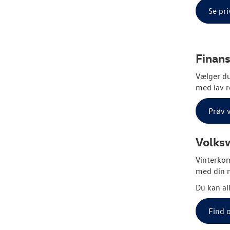
Se pri
Finans
Vælger du
med lav r
Prøv 
Volks
Vinterkom
med din n
Du kan al
Find o