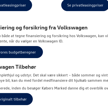
vatleasingpriser
Se privatleasingpriser
iering og forsikring fra
Volkswagen
 både at tegne finansiering og forsikring hos
Volkswagen
, kan v
ente, når du vælger en
Volkswagen
ID.
vores budgetberegner
wagen
Tilbehør
plethjul og udstyr. Det skal være sikkert – både sommer og vin
ye bil, kan du med fordel medfinansiere dit hjulkøb sammen med
lerede, inden du besøger Købers Marked danne dig et overblik over
riginalt tilbehør