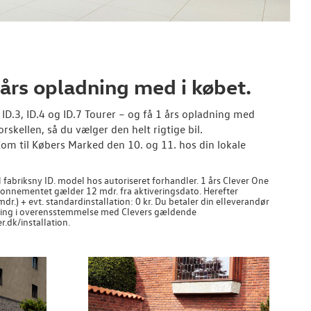
 års opladning med i købet.
ID.3, ID.4 og ID.7 Tourer – og få 1 års opladning med
rskellen, så du vælger den helt rigtige bil.
Kom til Købers Marked den 10. og 11. hos din lokale
 fabriksny ID. model hos autoriseret forhandler. 1 års Clever One
 Abonnementet gælder 12 mdr. fra aktiveringsdato. Herefter
r.) + evt. standardinstallation: 0 kr. Du betaler din elleverandør
ling i overensstemmelse med Clevers gældende
r.dk/installation.