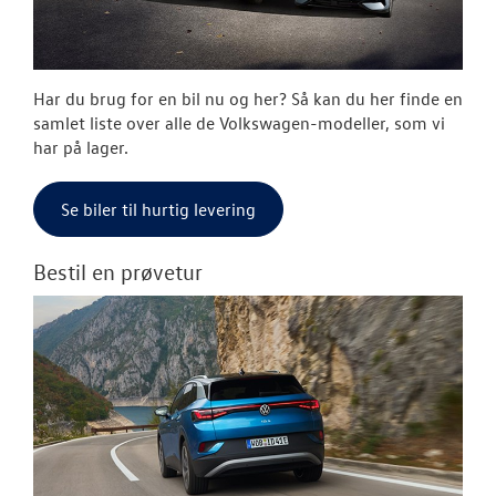
LEJ EN VOLKS
CRAFTER
CLASSIC PARTS
Har du brug for en bil nu og her? Så kan du her finde en
samlet liste over alle de Volkswagen-modeller, som vi
TILBEHØR
har på lager.
NYHEDER
Se biler til hurtig levering
JOB OG KARRI
Bestil en prøvetur
RESERVEDELE
OM OS
LEJ EN CALIFO