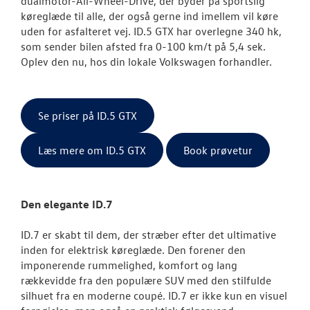
dualmotor-All-Wheel-Drive, der byder på s
portslig
køreglæde til alle, der også gerne ind imellem vil køre
uden for asfalteret vej. ID.5 GTX har overlegne 340 hk,
som sender bilen afsted fra 0-100 km/t på 5,4 sek.
Oplev den nu, hos din lokale Volkswagen forhandler.
Se priser på ID.5 GTX
Læs mere om ID.5 GTX
Book prøvetur
Den elegante ID.7
ID.7 er skabt til dem, der stræber efter det ultimative
inden for elektrisk køreglæde. Den forener den
imponerende rummelighed, komfort og lang
rækkevidde fra den populære SUV med den stilfulde
silhuet fra en moderne coupé. ID.7 er ikke kun en visuel