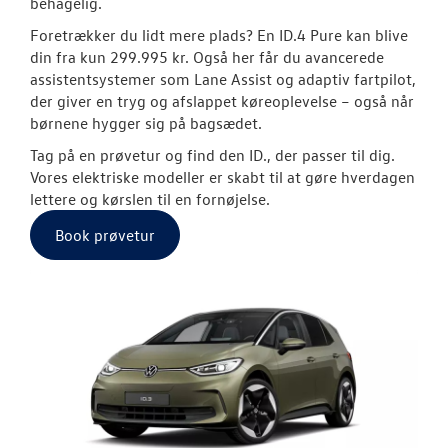
behagelig.
Foretrækker du lidt mere plads? En ID.4 Pure kan blive
Modeller
din fra kun 299.995 kr. Også her får du avancerede
assistentsystemer som Lane Assist og adaptiv fartpilot,
ID. Polo
der giver en tryg og afslappet køreoplevelse – også når
børnene hygger sig på bagsædet.
Aktuelle kam
Tag på en prøvetur og find den ID., der passer til dig.
ID.3 Neo
Vores elektriske modeller er skabt til at gøre hverdagen
lettere og kørslen til en fornøjelse.
ID.4
Book prøvetur
Pendlerleasin
ID. Cross
ID.5
T-Roc
ID. Buzz