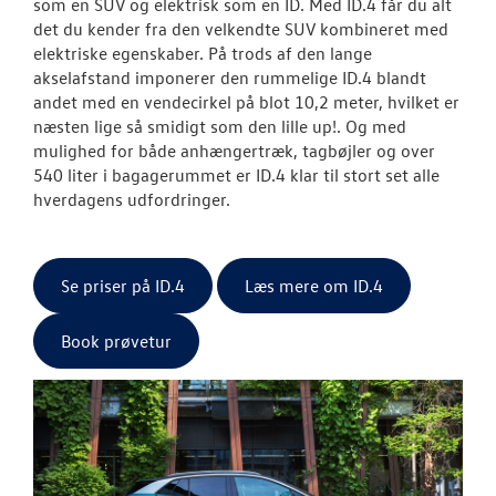
som en SUV og elektrisk som en ID. Med ID.4 får du alt
det du kender fra den velkendte SUV kombineret med
elektriske egenskaber. På trods af den lange
akselafstand imponerer den rummelige ID.4 blandt
andet med en vendecirkel på blot 10,2 meter, hvilket er
næsten lige så smidigt som den lille up!. Og med
mulighed for både anhængertræk, tagbøjler og over
540 liter i bagagerummet er ID.4 klar til stort set alle
hverdagens udfordringer.
Se priser på ID.4
Læs mere om ID.4
Book prøvetur