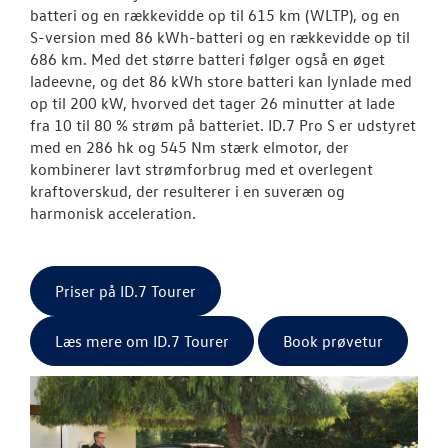
batteri og en rækkevidde op til 615 km (WLTP), og en
S-version med 86 kWh-batteri og en rækkevidde op til
686 km. Med det større batteri følger også en øget
ladeevne, og det 86 kWh store batteri kan lynlade med
op til 200 kW, hvorved det tager 26 minutter at lade
fra 10 til 80 % strøm på batteriet. ID.7 Pro S er udstyret
med en 286 hk og 545 Nm stærk elmotor, der
kombinerer lavt strømforbrug med et overlegent
kraftoverskud, der resulterer i en suveræn og
harmonisk acceleration.
Priser på ID.7 Tourer
Læs mere om ID.7 Tourer
Book prøvetur