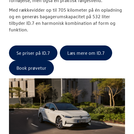
fornøjelse, men også en praktisk følgesvend.
Med rækkevidder op til 705 kilometer på én opladning
og en generøs bagagerumskapacitet på 532 liter
tilbyder ID.7 en harmonisk kombination af form og
funktion.
Se priser på ID.7
Læs mere om ID.7
Book prøvetur