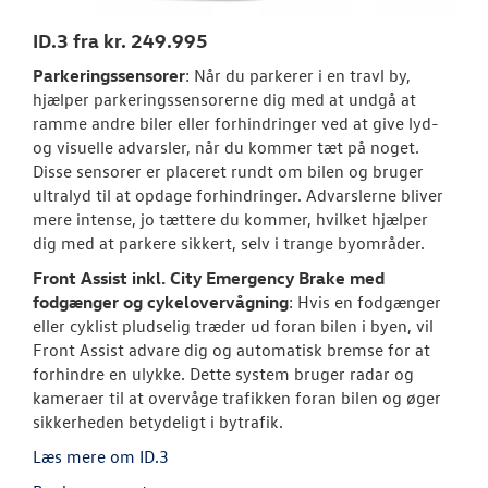
ID.3 fra kr. 249.995
ID.7 og ID.7 T
Parkeringssensorer
: Når du parkerer i en travl by,
Den nye Tigua
hjælper parkeringssensorerne dig med at undgå at
ramme andre biler eller forhindringer ved at give lyd-
Garanti
og visuelle advarsler, når du kommer tæt på noget.
Disse sensorer er placeret rundt om bilen og bruger
Forsikring
ultralyd til at opdage forhindringer. Advarslerne bliver
mere intense, jo tættere du kommer, hvilket hjælper
NYE VAREBILER
dig med at parkere sikkert, selv i trange byområder.
Front Assist inkl. City Emergency Brake med
BRUGTE BILER
fodgænger og cykelovervågning
: Hvis en fodgænger
eller cyklist pludselig træder ud foran bilen i byen, vil
Front Assist advare dig og automatisk bremse for at
VÆRKSTED
forhindre en ulykke. Dette system bruger radar og
kameraer til at overvåge trafikken foran bilen og øger
PLADEVÆRKST
sikkerheden betydeligt i bytrafik.
Læs mere om ID.3
LEJ EN MULTIV