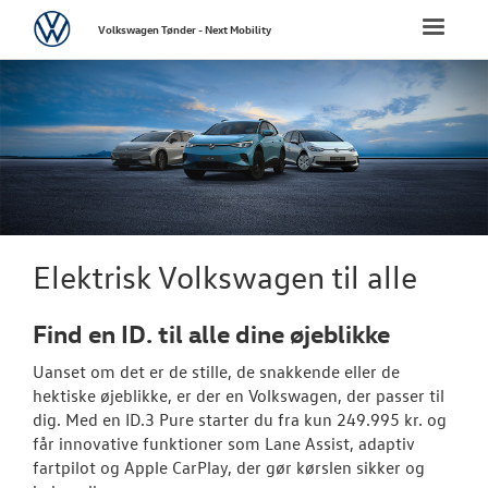
Volkswagen
Toggle
Volkswagen Tønder - Next Mobility
naviga
FORSIDE
NYE PERSONBI
Bestil prøvetu
Book en salgs
Elektrisk Volkswagen til alle
Byg din Volks
Find en ID. til alle dine øjeblikke
Finansiering
Uanset om det er de stille, de snakkende eller de
Privatleasing
hektiske øjeblikke, er der en
Volkswagen
, der passer til
dig. Med en ID.3 Pure starter du fra kun 249.995 kr. og
Vejen til et be
får innovative funktioner som Lane Assist, adaptiv
fartpilot og Apple CarPlay, der gør kørslen sikker og
Elektrisk Volks