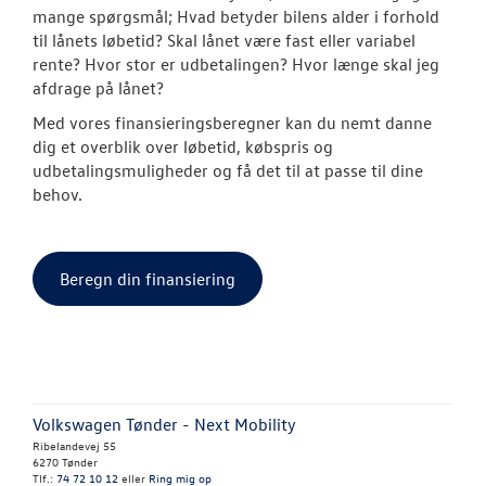
mange spørgsmål; Hvad betyder bilens alder i forhold
til lånets løbetid? Skal lånet være fast eller variabel
rente? Hvor stor er udbetalingen? Hvor længe skal jeg
afdrage på lånet?
Med vores finansieringsberegner kan du nemt danne
dig et overblik over løbetid, købspris og
udbetalingsmuligheder og få det til at passe til dine
behov.
Beregn din finansiering
Volkswagen Tønder - Next Mobility
Ribelandevej 55
6270 Tønder
Tlf.:
74 72 10 12
eller
Ring mig op