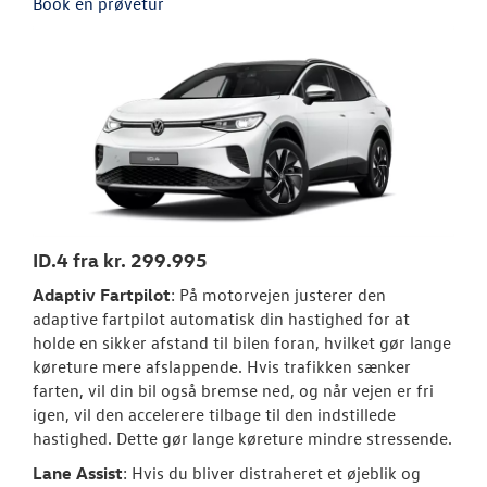
Book en prøvetur
LEJ EN VOLKS
CRAFTER
CLASSIC PARTS
TILBEHØR
NYHEDER
ID.4 fra kr. 299.995
JOB OG KARRI
Adaptiv Fartpilot
: På motorvejen justerer den
adaptive fartpilot automatisk din hastighed for at
holde en sikker afstand til bilen foran, hvilket gør lange
RESERVEDELE
køreture mere afslappende. Hvis trafikken sænker
farten, vil din bil også bremse ned, og når vejen er fri
OM OS
igen, vil den accelerere tilbage til den indstillede
hastighed. Dette gør lange køreture mindre stressende.
LEJ EN CALIFO
Lane Assist
: Hvis du bliver distraheret et øjeblik og