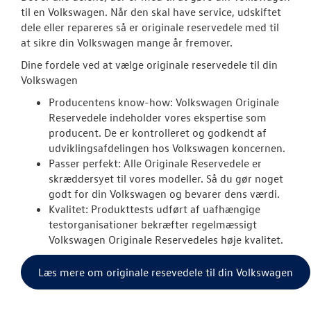
LEJ EN VOLKS
til en Volkswagen. Når den skal have service, udskiftet
CRAFTER
dele eller repareres så er originale reservedele med til
at sikre din Volkswagen mange år fremover.
CLASSIC PARTS
Dine fordele ved at vælge originale reservedele til din
Volkswagen
TILBEHØR
Producentens know-how: Volkswagen Originale
Reservedele indeholder vores ekspertise som
NYHEDER
producent. De er kontrolleret og godkendt af
udviklingsafdelingen hos Volkswagen koncernen.
Passer perfekt: Alle Originale Reservedele er
JOB OG KARRI
skræddersyet til vores modeller. Så du gør noget
godt for din Volkswagen og bevarer dens værdi.
RESERVEDELE
Kvalitet: Produkttests udført af uafhængige
testorganisationer bekræfter regelmæssigt
Originale Dele
Volkswagen Originale Reservedeles høje kvalitet.
OM OS
Læs mere om originale resevedele til din Volkswagen
LEJ EN CALIFO