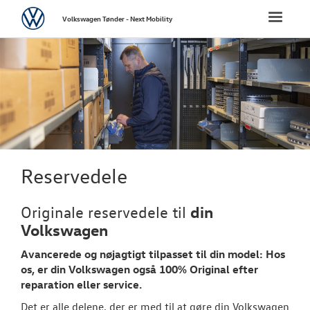
Volkswagen
Toggle
Volkswagen Tønder - Next Mobility
naviga
FORSIDE
NYE PERSONBI
NYE VAREBILER
BRUGTE BILER
Reservedele
VÆRKSTED
din
Originale reservedele til
Volkswagen
PLADEVÆRKST
Avancerede og nøjagtigt tilpasset til din model: Hos
os, er din
Volkswagen
også 100% Original efter
LEJ EN MULTIV
reparation eller service.
Det er alle delene, der er med til at gøre din Volkswagen