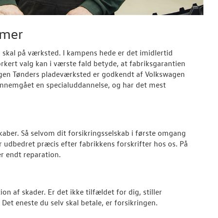
mmer
n skal på værksted. I kampens hede er det imidlertid
orkert valg kan i værste fald betyde, at fabriksgarantien
swagen Tønders pladeværksted er godkendt af Volkswagen
 gennemgået en specialuddannelse, og har det mest
kaber. Så selvom dit forsikringsselskab i første omgang
r udbedret præcis efter fabrikkens forskrifter hos os. På
r endt reparation.
n af skader. Er det ikke tilfældet for dig, stiller
Det eneste du selv skal betale, er forsikringen.