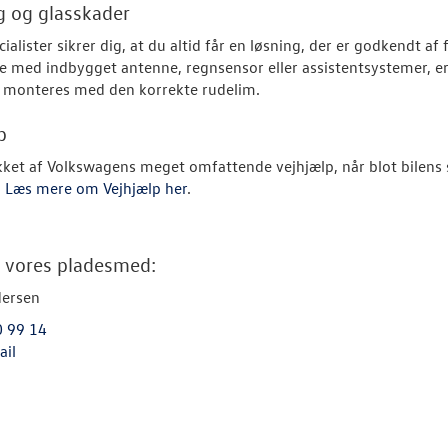
g og glasskader
ialister sikrer dig, at du altid får en løsning, der er godkendt af 
e med indbygget antenne, regnsensor eller assistentsystemer, er 
n monteres med den korrekte rudelim.
p
ket af Volkswagens meget omfattende vejhjælp, når blot bilens
.
Læs mere om Vejhjælp her
.
 vores pladesmed:
dersen
0 99 14
ail