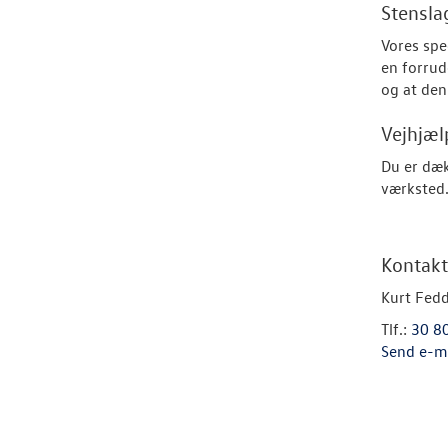
Stensla
Vores spec
en forrud
og at de
Vejhjæl
Du er dæk
værksted
Kontakt
Kurt Fed
Tlf.:
30 8
Send e-m