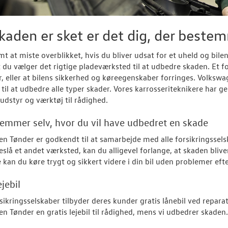
kaden er sket er det dig, der beste
mt at miste overblikket, hvis du bliver udsat for et uheld og bile
at du vælger det rigtige pladeværksted til at udbedre skaden. Et f
r, eller at bilens sikkerhed og køreegenskaber forringes. Volk
 til at udbedre alle typer skader. Vores karrosseriteknikere har
dstyr og værktøj til rådighed.
emmer selv, hvor du vil have udbedret en skade
n Tønder er godkendt til at samarbejde med alle forsikringssels
reslå et andet værksted, kan du alligevel forlange, at skaden blive
kan du køre trygt og sikkert videre i din bil uden problemer efte
ejebil
ikringsselskaber tilbyder deres kunder gratis lånebil ved reparatio
n Tønder en gratis lejebil til rådighed, mens vi udbedrer skaden. 