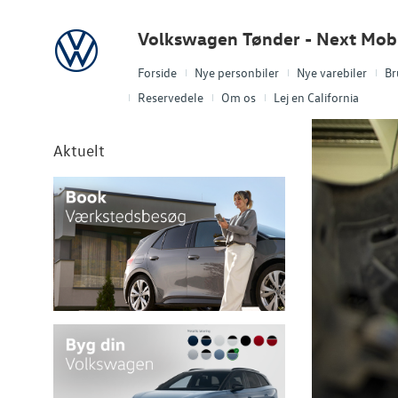
Volkswagen
Volkswagen Tønder - Next Mobi
Forside
Nye personbiler
Nye varebiler
Br
Reservedele
Om os
Lej en California
Aktuelt