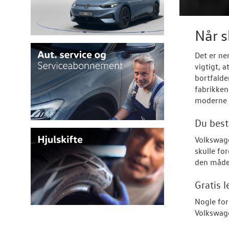
Når s
Det er ne
vigtigt, 
bortfalde
fabrikken
moderne u
Du best
Volkswage
skulle fo
den måde 
Gratis l
Nogle fors
Volkswage