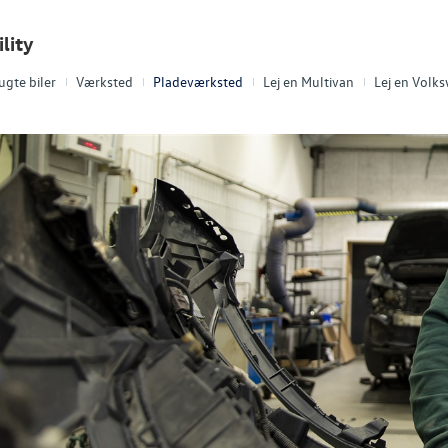
lity
ugte biler
Værksted
Pladeværksted
Lej en Multivan
Lej en Volk