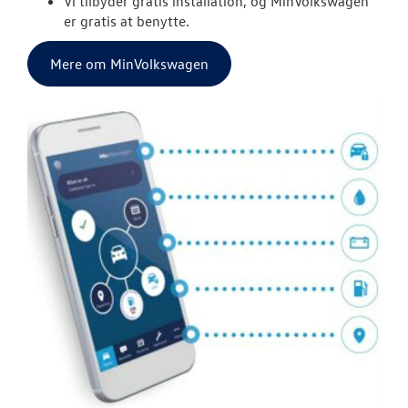
Vi tilbyder gratis installation, og MinVolkswagen
er gratis at benytte.
Autoriseret V
Brugtbilsattes
Mere om MinVolkswagen
MinVolkswage
Service til di
hvordan og hv
Fælgerep
PLADEVÆRKST
LEJ EN MULTIV
LEJ EN VOLKS
CRAFTER
CLASSIC PARTS