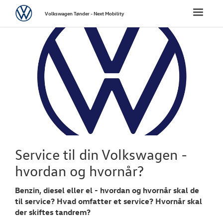
Volkswagen
Toggle
Volkswagen Tønder - Next Mobility
naviga
FORSIDE
NYE PERSONBI
NYE VAREBILER
BRUGTE BILER
VÆRKSTED
Service til din Volkswagen -
hvordan og hvornår?
Bestil tid på 
Benzin, diesel eller el - hvordan og hvornår skal de
Bestil tilbud 
til service? Hvad omfatter et service? Hvornår skal
der skiftes tandrem?
Hjulskifte