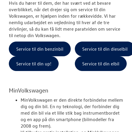
Hvis du hører til dem, der har svært ved at bevare
Koncepter og 
overblikket, når det drejer sig om service til din
Volkswagen, er hjælpen inden for rækkevidde. Vi har
Softwareopda
nemlig udarbejdet en vejledning til hver af de tre
drivlinjer, så du kan få lidt mere paratviden om service
Mere effekt og
til netop din Volkswagen.
VW Connect
Service til din benzinbil
Service til din dieselbil
Hjulskifte Erh
Service til din up!
Service til din elbil
Service Cam
Serviceabonn
MinVolkswagen
Volkswagen Er
MinVolkswagen er den direkte forbindelse mellem
Service 5+
dig og din bil. En ny teknologi, der forbinder dig
med din bil via et lille stik bag instrumentbordet
Velkomstpakke 
og en app på din smartphone (bilmodeller fra
2008 og frem).
Kontrol af uds