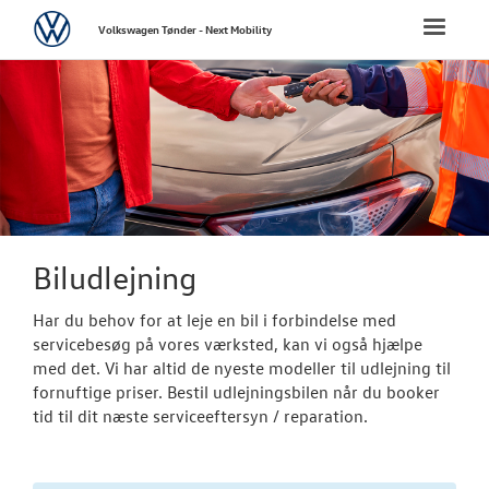
Volkswagen
Toggle
Volkswagen Tønder - Next Mobility
naviga
FORSIDE
NYE PERSONBI
NYE VAREBILER
BRUGTE BILER
Biludlejning
Har du behov for at leje en bil i forbindelse med
VÆRKSTED
servicebesøg på vores værksted, kan vi også hjælpe
med det. Vi har altid de nyeste modeller til udlejning til
Bestil tid på 
fornuftige priser. Bestil udlejningsbilen når du booker
tid til dit næste serviceeftersyn / reparation.
Bestil tilbud 
Hjulskifte