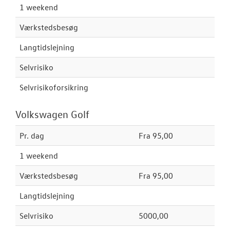
1 weekend
Volkswagen Er
Service 5+
Værkstedsbesøg
Velkomstpakke 
Langtidslejning
Kontrol af uds
Selvrisiko
Selvrisikoforsikring
Autoriseret V
Brugtbilsattes
Volkswagen Golf
MinVolkswage
Pr. dag
Fra 95,00
Service til di
1 weekend
hvordan og hv
Værkstedsbesøg
Fra 95,00
Fælgerep
Langtidslejning
PLADEVÆRKST
Selvrisiko
5000,00