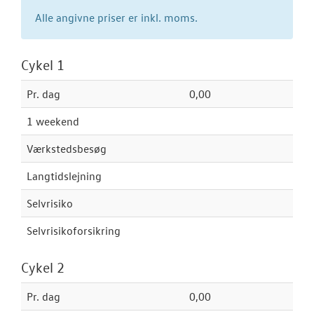
Alle angivne priser er inkl. moms.
Koncepter og 
Vejhjælp
Cykel 1
Biludlejning
Pr. dag
0,00
Dækopbevar
1 weekend
Softwareopda
Værkstedsbesøg
Mere effekt og
Langtidslejning
Selvrisiko
VW Connect
Selvrisikoforsikring
Hjulskifte Erh
Service Cam
Cykel 2
Serviceabonn
Pr. dag
0,00