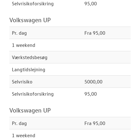
LEJ EN MULTIV
Selvrisikoforsikring
95,00
LEJ EN VOLKS
Volkswagen UP
CRAFTER
Pr. dag
Fra 95,00
CLASSIC PARTS
1 weekend
TILBEHØR
Værkstedsbesøg
Langtidslejning
NYHEDER
Selvrisiko
5000,00
JOB OG KARRI
Selvrisikoforsikring
95,00
RESERVEDELE
Volkswagen UP
Pr. dag
Fra 95,00
OM OS
1 weekend
LEJ EN CALIFO