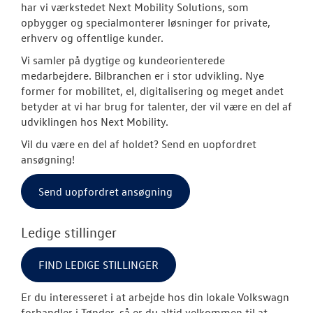
LEJ EN VOLKS
har vi værkstedet Next Mobility Solutions, som
CRAFTER
opbygger og specialmonterer løsninger for private,
erhverv og offentlige kunder.
CLASSIC PARTS
Vi samler på dygtige og kundeorienterede
medarbejdere. Bilbranchen er i stor udvikling. Nye
former for mobilitet, el, digitalisering og meget andet
TILBEHØR
betyder at vi har brug for talenter, der vil være en del af
udviklingen hos Next Mobility.
NYHEDER
Vil du være en del af holdet? Send en uopfordret
ansøgning!
JOB OG KARRI
Send uopfordret ansøgning
RESERVEDELE
Ledige stillinger
OM OS
FIND LEDIGE STILLINGER
LEJ EN CALIFO
Er du interesseret i at arbejde hos din lokale Volkswagn
forhandler i Tønder, så er du altid velkommen til at