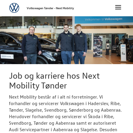
Volkswagen
Toggle
Volkswagen Tønder - Next Mobility
naviga
FORSIDE
NYE PERSONBI
NYE VAREBILER
BRUGTE BILER
Job og karriere hos Next
Mobility Tønder
VÆRKSTED
Next Mobility består af i alt ni forretninger. Vi
PLADEVÆRKST
forhandler og servicerer Volkswagen i Haderslev, Ribe,
Tønder, Slagelse, Svendborg, Sønderborg og Aabenraa.
Herudover forhandler og servicerer vi Škoda i Ribe,
LEJ EN MULTIV
Svendborg, Tønder og Aabenraa samt er autoriseret
Audi Servicepartner i Aabenraa og Slagelse. Desuden