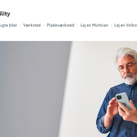
lity
ugte biler
Værksted
Pladeværksted
Lej en Multivan
Lej en Volk