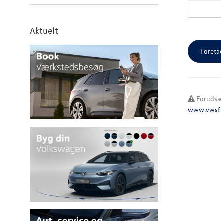
Aktuelt
Forudsæt
www.vwsf.d