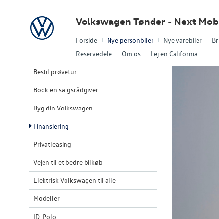
Volkswagen
Volkswagen Tønder - Next Mobi
Forside
Nye personbiler
Nye varebiler
Br
Reservedele
Om os
Lej en California
Bestil prøvetur
Book en salgsrådgiver
Byg din Volkswagen
Finansiering
Privatleasing
Vejen til et bedre bilkøb
Elektrisk Volkswagen til alle
Modeller
ID. Polo