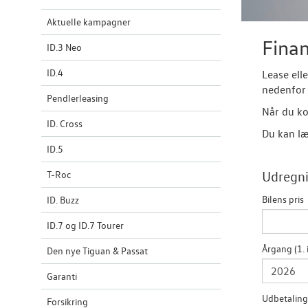
Aktuelle kampagner
Finan
ID.3 Neo
ID.4
Lease ell
nedenfor 
Pendlerleasing
Når du ko
ID. Cross
Du kan læ
ID.5
T-Roc
Udregni
Bilens pris
ID. Buzz
ID.7 og ID.7 Tourer
Årgang (1. 
Den nye Tiguan & Passat
Garanti
Udbetaling
Forsikring