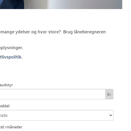
hvor mange ydelser og hvor store? Brug låneberegneren
oplysninger.
tlivspolitik
.
audstyr
kr.
iddel
id i måneder