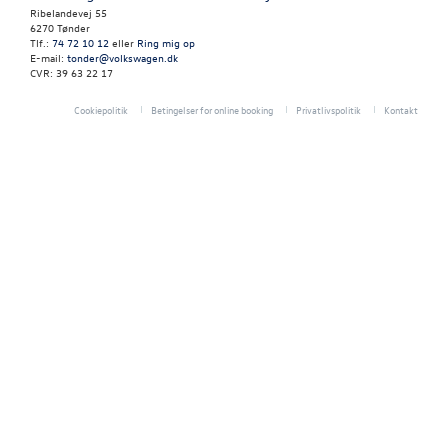
LEJ EN VOLKS
Ribelandevej 55
CRAFTER
6270 Tønder
Tlf.:
74 72 10 12
eller
Ring mig op
E-mail:
tonder@volkswagen.dk
CVR: 39 63 22 17
CLASSIC PARTS
Cookiepolitik
Betingelser for online booking
Privatlivspolitik
Kontakt
TILBEHØR
NYHEDER
JOB OG KARRI
RESERVEDELE
OM OS
LEJ EN CALIFO