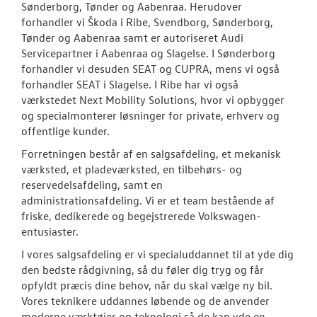
LEJ EN VOLKS
Sønderborg, Tønder og Aabenraa. Herudover
CRAFTER
forhandler vi Škoda i Ribe, Svendborg, Sønderborg,
Tønder og Aabenraa samt er autoriseret Audi
Servicepartner i Aabenraa og Slagelse. I Sønderborg
CLASSIC PARTS
forhandler vi desuden SEAT og CUPRA, mens vi også
forhandler SEAT i Slagelse. I Ribe har vi også
TILBEHØR
værkstedet Next Mobility Solutions, hvor vi opbygger
og specialmonterer løsninger for private, erhverv og
offentlige kunder.
NYHEDER
Forretningen består af en salgsafdeling, et mekanisk
JOB OG KARRI
værksted, et pladeværksted, en tilbehørs- og
reservedelsafdeling, samt en
administrationsafdeling.
Vi er et team bestående af
RESERVEDELE
friske, dedikerede og begejstrerede Volkswagen-
entusiaster.
OM OS
I vores salgsafdeling er vi specialuddannet til at yde dig
den bedste rådgivning, så du føler dig tryg og får
Personale
opfyldt præcis dine behov, når du skal vælge ny bil.
Vores teknikere uddannes løbende og de anvender
Kontakt
moderne værktøjer og teknologi så de kan yde en