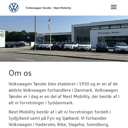
Volkswagen
Toggle
Volkswagen Tønder - Next Mobility
naviga
FORSIDE
NYE PERSONBI
NYE VAREBILER
BRUGTE BILER
Om os
Volkswagen Tønder blev etableret i 1950 og er en af de
VÆRKSTED
ældste Volkswagen forhandlere i Danmark. Volkswagen
Tønder er i dag er en del af Next Mobility, der består af i
PLADEVÆRKST
alt ni forretninger i Syddanmark.
Next Mobility består af i alt ni forretninger fordelt i
LEJ EN MULTIV
Sydjylland samt på Fyn og Sjælland. Vi forhandler
Volkswagen i Haderslev, Ribe, Slagelse, Svendborg,