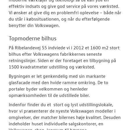
effektiv indsats og give god service på vores værksted.
Volkswagen T
Vi ønsker at give dig en problemfri oplevelse – både når
du står i købssituationen, og når du efterfølgende
Historien om
benytter din Volkswagen.
Tønder
Topmoderne bilhus
Forbrugerkla
På Ribelandevej 55 indviede vi i 2012 et 1600 m2 stort
bilhus efter Volkswagens fabrikkernes seneste
Betingelser
retningslinjer. Siden er der foretaget en tilbygning på
1500 kvadratmeter udstilling og værksted.
LEJ EN CALIFO
Bygningen er let genkendelig med sin markante
glasfacade med den hvide ramme omkring. De to
portaler byder velkommen og henleder
opmærksomheden til de udstillede biler.
Indenfor finder du et stort og lyst udstillingslokale,
hvor vi præsenterer de nyeste Volkswagen modeller i
omgivelser, der matcher bilernes høje kvalitet. Desuden
indeholder huset individuelle salgskontorer, en
Volkswagen-shop, legerum til børnene,