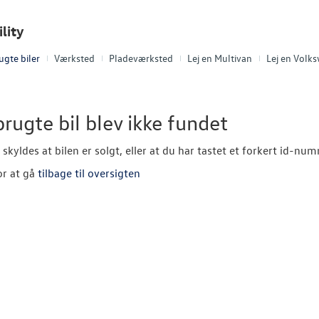
lity
ugte biler
Værksted
Pladeværksted
Lej en Multivan
Lej en Volk
rugte bil blev ikke fundet
 skyldes at bilen er solgt, eller at du har tastet et forkert id-nu
or at gå
tilbage til oversigten