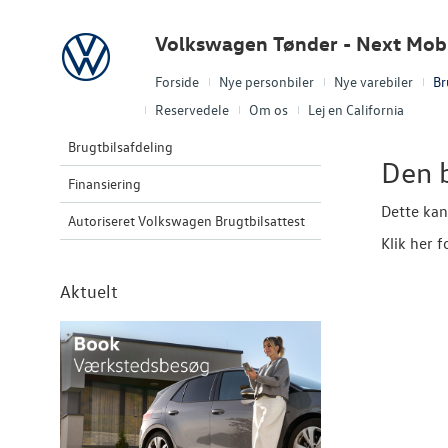
Volkswagen
Volkswagen Tønder - Next Mobi
Forside
Nye personbiler
Nye varebiler
Br
Reservedele
Om os
Lej en California
Brugtbilsafdeling
Den b
Finansiering
Dette kan
Autoriseret Volkswagen Brugtbilsattest
Klik her f
Aktuelt