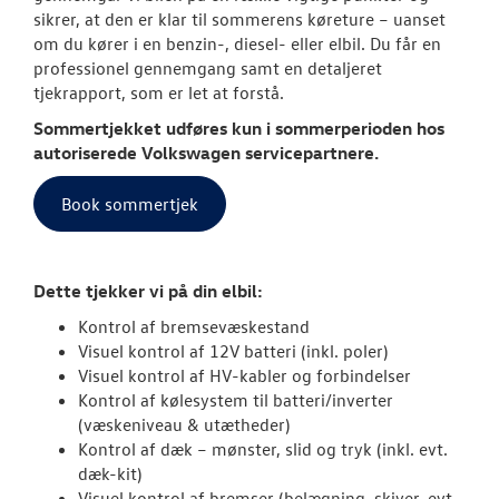
LEJ EN VOLKS
sikrer, at den er klar til sommerens køreture – uanset
CRAFTER
om du kører i en benzin-, diesel- eller elbil. Du får en
professionel gennemgang samt en detaljeret
CLASSIC PARTS
tjekrapport, som er let at forstå.
Sommertjekket udføres kun i sommerperioden hos
TILBEHØR
autoriserede
Volkswagen
servicepartnere.
Book sommertjek
NYHEDER
JOB OG KARRI
Dette tjekker vi på din elbil:
RESERVEDELE
Kontrol af bremsevæskestand
Visuel kontrol af 12V batteri (inkl. poler)
Visuel kontrol af HV-kabler og forbindelser
OM OS
Kontrol af kølesystem til batteri/inverter
(væskeniveau & utætheder)
LEJ EN CALIFO
Kontrol af dæk – mønster, slid og tryk (inkl. evt.
dæk-kit)
Visuel kontrol af bremser (belægning, skiver, evt.