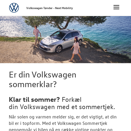
Volkswagen
Toggle
Volkswagen Tønder - Next Mobility
naviga
FORSIDE
NYE PERSONBI
NYE VAREBILER
BRUGTE BILER
Er din Volkswagen
sommerklar?
VÆRKSTED
Klar til sommer?
Forkæl
PLADEVÆRKST
din
Volkswagen
med et sommertjek.
Når solen og varmen melder sig, er det vigtigt, at din
LEJ EN MULTIV
bil er i topform. Med et
Volkswagen
Sommertjek
gennemgår vi bilen på en række vigtige punkter og