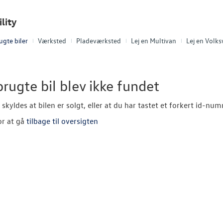
lity
ugte biler
Værksted
Pladeværksted
Lej en Multivan
Lej en Volk
rugte bil blev ikke fundet
 skyldes at bilen er solgt, eller at du har tastet et forkert id-nu
or at gå
tilbage til oversigten