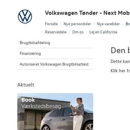
Volkswagen
Volkswagen Tønder - Next Mobi
Forside
Nye personbiler
Nye varebiler
Br
Reservedele
Om os
Lej en California
Brugtbilsafdeling
Den b
Finansiering
Dette kan
Autoriseret Volkswagen Brugtbilsattest
Klik her f
Aktuelt